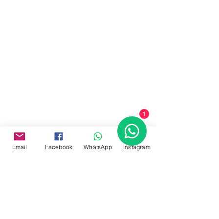
Orquesta Filarmónica de Acapulco
1
Email
Facebook
WhatsApp
Instagram
Orquesta Filarmónica de