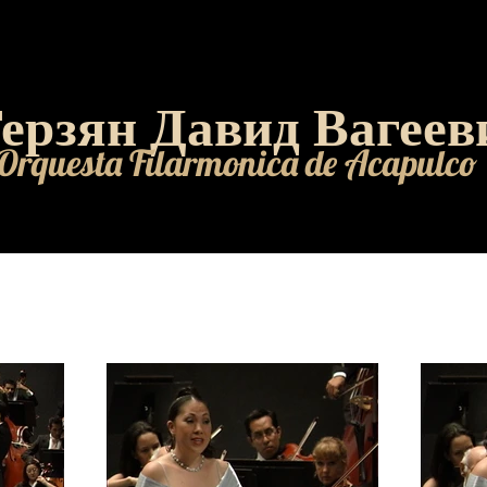
ерзян Давид Вагеев
Orquesta Filarmonica de Acapulco